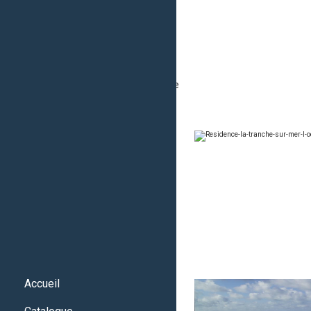
Accueil
Catalogue
Catalogue Premium
Catalogue Destockage
Estimer un bien
Actualités
Qui sommes-nous ?
Contact Anglophone
Mentions Légales
Nous
Se
contacter
connecter
Accueil