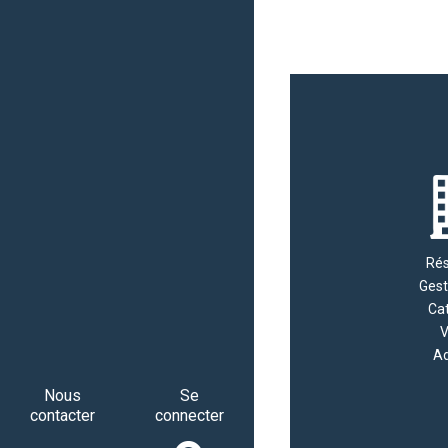
Rés
Gest
Cat
V
Ad
Nous
Se
contacter
connecter