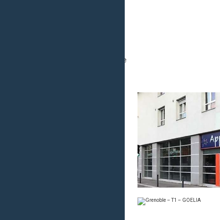
Accueil
Catalogue
Catalogue Premium
Catalogue Destockage
Estimer un bien
Actualités
Qui sommes-nous ?
Contact Anglophone
Mentions Légales
Nous
Se
contacter
connecter