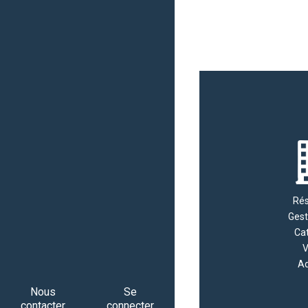
Rés
Gest
Cat
V
Ad
Nous
Se
contacter
connecter